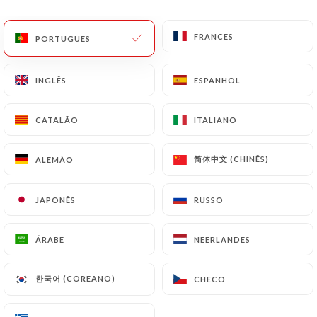
PT
MENU
FRANCÊS
FRANCÊS
PORTUGUÊS
PORTUGUÊS
INGLÊS
INGLÊS
ESPANHOL
ESPANHOL
CATALÃO
CATALÃO
ITALIANO
ITALIANO
/
PÁGINA INICIAL
CONTACTO
Contacto
简体中文 (CHINÊS)
简体中文 (CHINÊS)
ALEMÃO
ALEMÃO
JAPONÊS
JAPONÊS
RUSSO
RUSSO
ÁRABE
ÁRABE
NEERLANDÊS
NEERLANDÊS
한국어 (COREANO)
한국어 (COREANO)
CHECO
CHECO
Le Bouquet du Nord