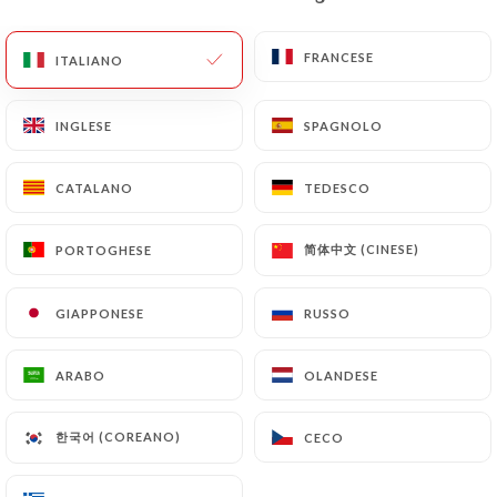
IT
MENU
FRANCESE
FRANCESE
ITALIANO
ITALIANO
INGLESE
INGLESE
SPAGNOLO
SPAGNOLO
CATALANO
CATALANO
TEDESCO
TEDESCO
/
PAGINA INIZIALE
CONTATTO
Contatto
简体中文 (CINESE)
简体中文 (CINESE)
PORTOGHESE
PORTOGHESE
GIAPPONESE
GIAPPONESE
RUSSO
RUSSO
ARABO
ARABO
OLANDESE
OLANDESE
한국어 (COREANO)
한국어 (COREANO)
CECO
CECO
Le Bouquet du Nord