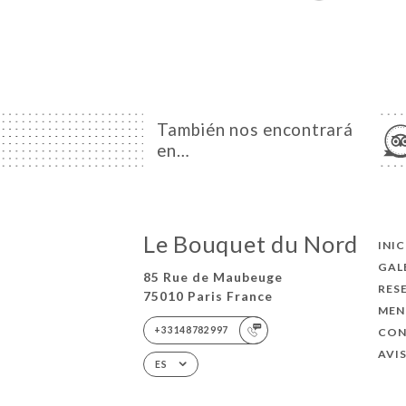
También nos encontrará
en…
Le Bouquet du Nord
INI
GAL
85 Rue de Maubeuge
RES
75010 Paris France
MEN
+33148782997
CO
AVI
ES