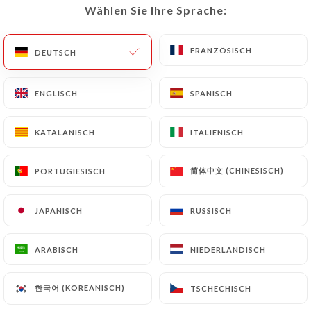
Wählen Sie Ihre Sprache:
Wählen Sie Ihre Sprache:
DE
MENÜ
FRANZÖSISCH
FRANZÖSISCH
DEUTSCH
DEUTSCH
ENGLISCH
ENGLISCH
SPANISCH
SPANISCH
/
START
GALERIE
KATALANISCH
KATALANISCH
ITALIENISCH
ITALIENISCH
Galerie
简体中文 (CHINESISCH)
简体中文 (CHINESISCH)
PORTUGIESISCH
PORTUGIESISCH
JAPANISCH
JAPANISCH
RUSSISCH
RUSSISCH
ARABISCH
ARABISCH
NIEDERLÄNDISCH
NIEDERLÄNDISCH
한국어 (KOREANISCH)
한국어 (KOREANISCH)
TSCHECHISCH
TSCHECHISCH