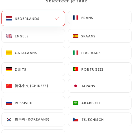
Selecteer je taal:
Selecteer je taal:
FRANS
FRANS
NEDERLANDS
NEDERLANDS
Le Bouquet du
ENGELS
ENGELS
SPAANS
SPAANS
Nord
CATALAANS
CATALAANS
ITALIAANS
ITALIAANS
43 REVIEW
DUITS
DUITS
PORTUGEES
PORTUGEES
BRASSERIE
简体中文 (CHINEES)
简体中文 (CHINEES)
JAPANS
JAPANS
85 Rue De Maubeuge
75010 Paris France
RUSSISCH
RUSSISCH
ARABISCH
ARABISCH
한국어 (KOREAANS)
한국어 (KOREAANS)
TSJECHISCH
TSJECHISCH
Wie zijn wij?